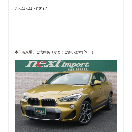
こんばんはヽ(^0^)ノ
本日も来場、ご成約ありがとうございます( ´∀｀ )