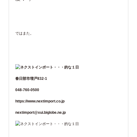
ではまた。
春日部市増戸832-1
048-760-0500
https://www.nextimport.co.jp
nextimport@xui.biglobe.ne.jp