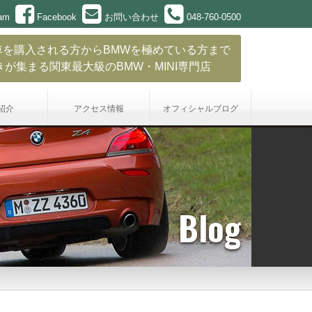
ram
Facebook
お問い合わせ
048-760-0500
車を購入される方からBMWを極めている方まで
きが集まる関東最大級のBMW・MINI専門店
紹介
アクセス情報
オフィシャル
ブログ
Blog