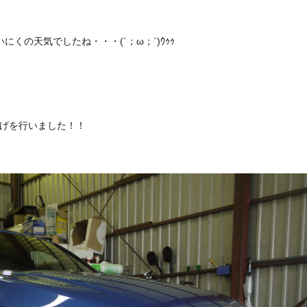
くの天気でしたね・・・(´；ω；`)ｳｩｩ
上げを行いました！！