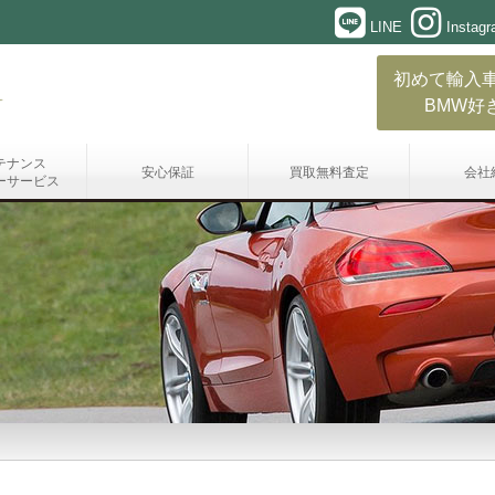
LINE
Instag
初めて輸入
BMW好
テナンス
安心保証
買取無料査定
会社
ーサービス