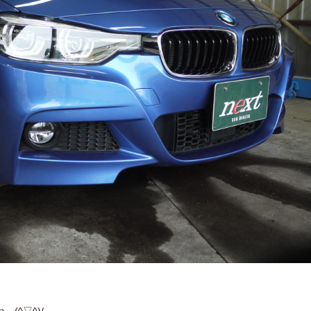
(^▽^)/