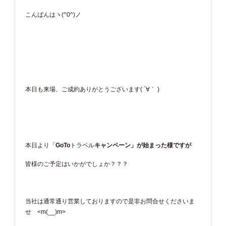
こんばんはヽ(^0^)ノ
本日も来場、ご成約ありがとうございます( ´∀｀ )
本日より「
GoTo
トラベル
キャンペーン」が始まった様ですが
皆様のご予定はいかがでしょか？？？
当社は通常通り営業しておりますので是非お問合せくださいま
せ <m(__)m>