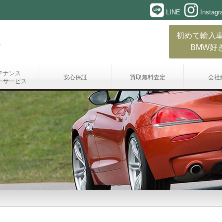
LINE
Instag
初めて輸入
BMW好
テナンス
安心保証
買取無料査定
会社
ーサービス