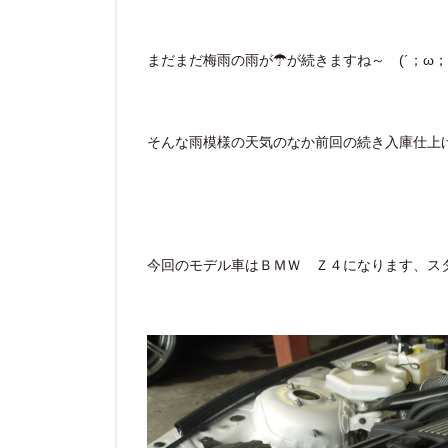
まだまだ梅雨の雨が☂が続きますね～ (´；ω；`)
そんな雨模様の天気のなか前回の続き入庫仕上
今回のモデル車はＢＭＷ Ｚ４になります、ス