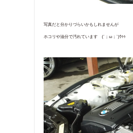
写真だと分かりづらいかもしれませんが
ホコリや油分で汚れています (´；ω；`)ｳｩｩ