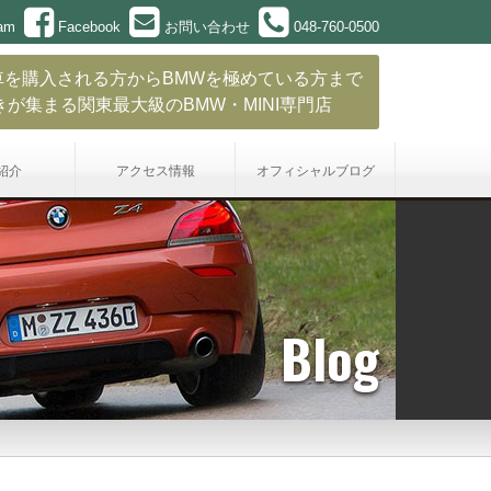
ram
Facebook
お問い合わせ
048-760-0500
車を購入される方からBMWを極めている方まで
きが集まる関東最大級のBMW・MINI専門店
紹介
アクセス情報
オフィシャル
ブログ
Blog