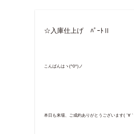
☆入庫仕上げ ﾊﾟｰﾄⅡ
こんばんはヽ(^0^)ノ
本日も来場、ご成約ありがとうございます( ´∀｀ 