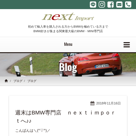
初めて輸入車を購入される方からBMWを極めている方まで
BMW好きが集まる関東最大級のBMW・MINI専門店
Menu
Blog
ブログ
ブログ
2018年11月16日
週末はBMW専門店 ｎｅｘｔｉｍｐｏｒ
ｔへ♪♪
こんばんは＼(^▽^)／