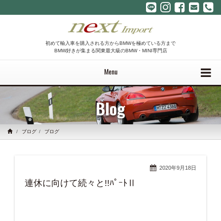
初めて輸入車を購入される方からBMWを極めている方まで
BMW好きが集まる関東最大級のBMW・MINI専門店
Menu
Blog
ブログ
ブログ
2020年9月18日
連休に向けて続々と!!ﾊﾟｰﾄⅡ