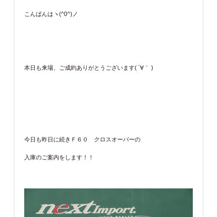
こんばんはヽ(^0^)ノ
本日も来場、ご成約ありがとうございます( ´∀｀ )
今日も昨日に続きＦ６０ クロスオーバーの
入庫のご案内をします！！