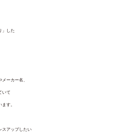
り」した
やメーカー名、
ていて
います。
レスアップしたい