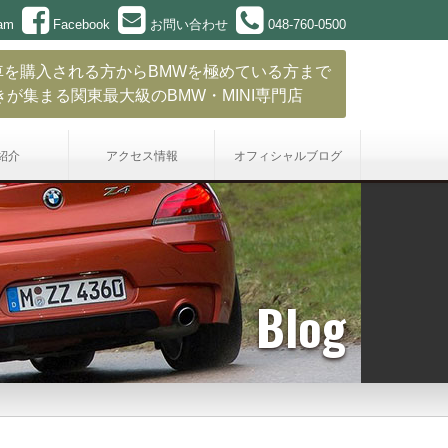
ram
Facebook
お問い合わせ
048-760-0500
車を購入される方からBMWを極めている方まで
きが集まる関東最大級のBMW・MINI専門店
紹介
アクセス情報
オフィシャル
ブログ
Blog