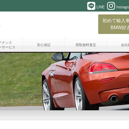
LINE
Instag
初めて輸入
BMW好
テナンス
安心保証
買取無料査定
会社
ーサービス