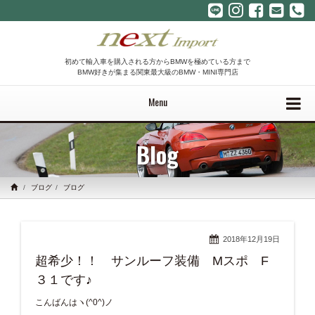
初めて輸入車を購入される方からBMWを極めている方まで
BMW好きが集まる関東最大級のBMW・MINI専門店
Menu
Blog
ブログ
ブログ
2018年12月19日
超希少！！ サンルーフ装備 Mスポ F
３１です♪
こんばんはヽ(^0^)ノ