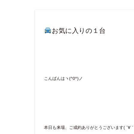
お気に入りの１台
こんばんはヽ(^0^)ノ
本日も来場、ご成約ありがとうございます( ´∀｀ 