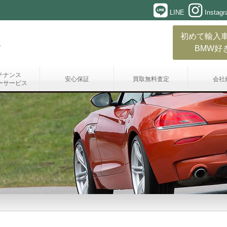
LINE
Instag
初めて輸入
BMW好
テナンス
安心保証
買取無料査定
会社
ーサービス