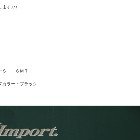
ます♪♪♪
ーＳ ６ＭＴ
カラー：ブラック