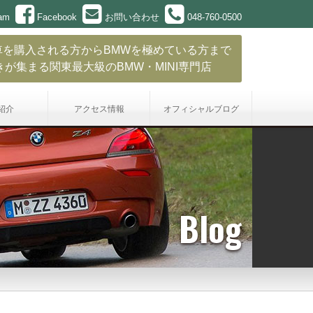
ram
Facebook
お問い合わせ
048-760-0500
車を購入される方からBMWを極めている方まで
きが集まる関東最大級のBMW・MINI専門店
紹介
アクセス情報
オフィシャル
ブログ
Blog