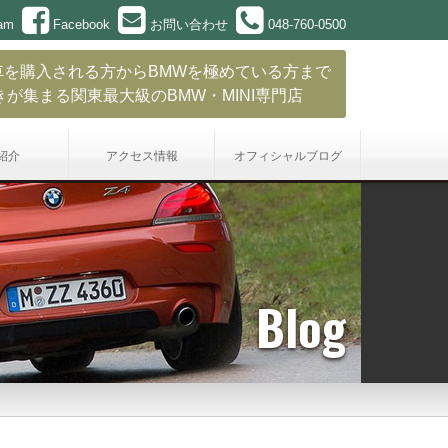
ram
Facebook
お問い合わせ
048-760-0500
車を購入される方からBMWを極めている方まで
きが集まる関東最大級のBMW・MINI専門店
紹介
アクセス情報
オフィシャル
ブログ
Blog