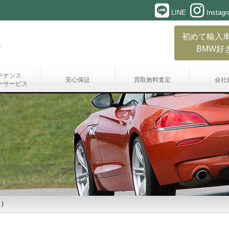
LINE
Instag
初めて輸入
BMW好
テナンス
安心保証
買取無料査定
会社
ーサービス
)