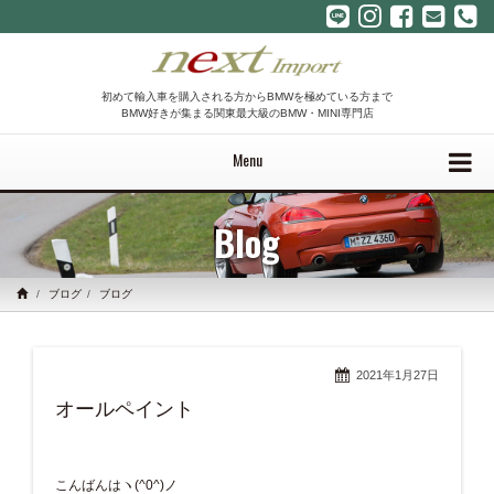
初めて輸入車を購入される方からBMWを極めている方まで
BMW好きが集まる関東最大級のBMW・MINI専門店
Menu
Blog
ブログ
ブログ
2021年1月27日
オールペイント
こんばんはヽ(^0^)ノ