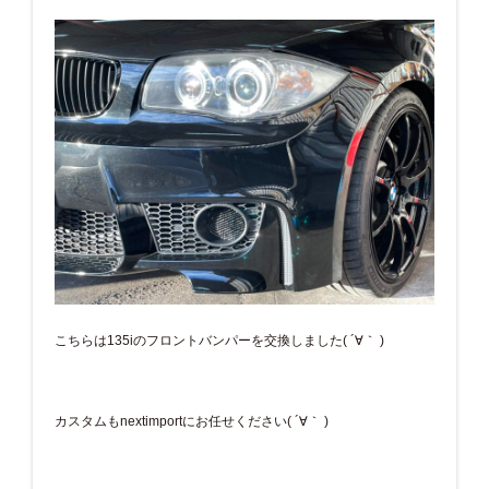
こちらは135iのフロントバンパーを交換しました( ´∀｀ )
カスタムもnextimportにお任せください( ´∀｀ )