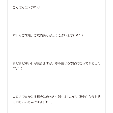
こんばんはヽ(^0^)ノ
本日もご来場、ご成約ありがとうございます( ´∀｀ )
まだまだ寒い日が続きますが、春を感じる季節になってきました
( ´∀｀ )
コロナで出かける機会はめっきり減りましたが、車中から桜を見
るのもいいもんですよ( ´∀｀ )