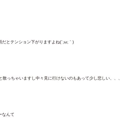
とテンション下がりますよね(´;ω;｀)
と散っちゃいますし中々見に行けないのもあって少し悲しい、、、
ーなんて