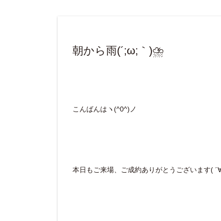
朝から雨(´;ω;｀)⛈
こんばんはヽ(^0^)ノ
本日もご来場、ご成約ありがとうございます( ´∀