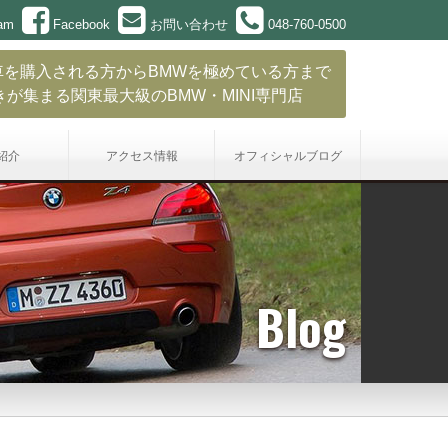
ram
Facebook
お問い合わせ
048-760-0500
車を購入される方からBMWを極めている方まで
きが集まる関東最大級のBMW・MINI専門店
紹介
アクセス情報
オフィシャル
ブログ
Blog