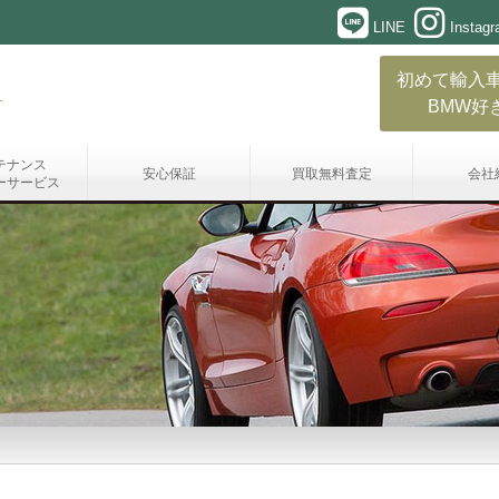
LINE
Instag
初めて輸入
BMW好
テナンス
安心保証
買取無料査定
会社
ーサービス