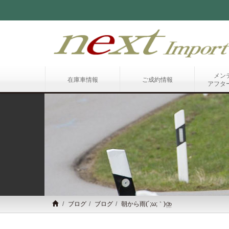
メン
在庫車情報
ご成約情報
アフタ
ブログ
ブログ
朝から雨(´;ω;｀)⛈