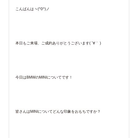
こんばんはヽ(^0^)ノ
本日もご来場、ご成約ありがとうございます( ´∀｀ )
今日はBMWのMINIについてです！
皆さんはMINIについてどんな印象をおもちですか？