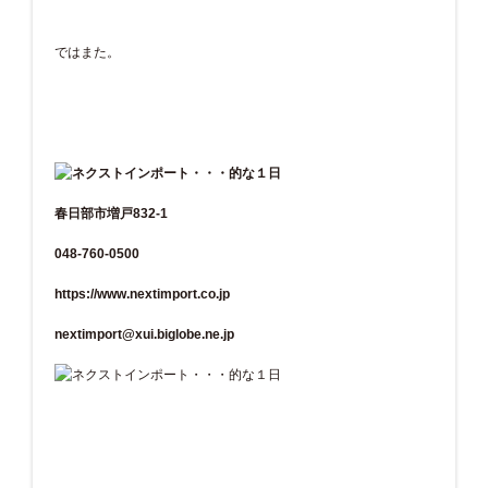
ではまた。
春日部市増戸832-1
048-760-0500
https://www.nextimport.co.jp
nextimport@xui.biglobe.ne.jp