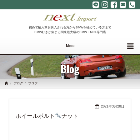
初めて輸入車を購入される方からBMWを極めている方まで
BMW好きが集まる関東最大級のBMW・MINI専門店
Menu
Blog
ブログ
ブログ
2021年3月28日
ホイールボルト
ナット