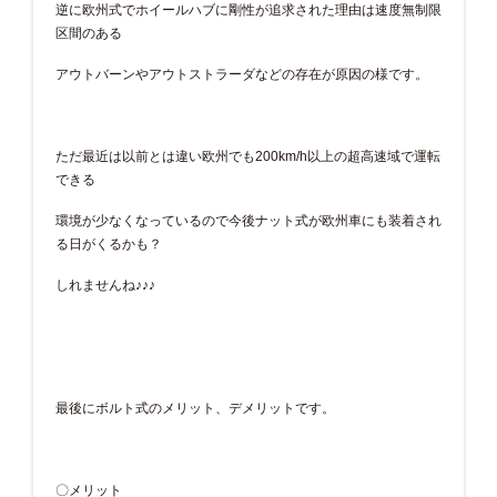
逆に欧州式でホイールハブに剛性が追求された理由は速度無制限
区間のある
アウトバーンやアウトストラーダなどの存在が原因の様です。
ただ最近は以前とは違い欧州でも200km/h以上の超高速域で運転
できる
環境が少なくなっているので今後ナット式が欧州車にも装着され
る日がくるかも？
しれませんね♪♪♪
最後にボルト式のメリット、デメリットです。
〇メリット