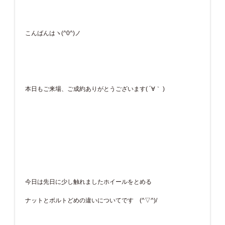
こんばんはヽ(^0^)ノ
本日もご来場、ご成約ありがとうございます( ´∀｀ )
今日は先日に少し触れましたホイールをとめる
ナットとボルトどめの違いについてです (^▽^)/