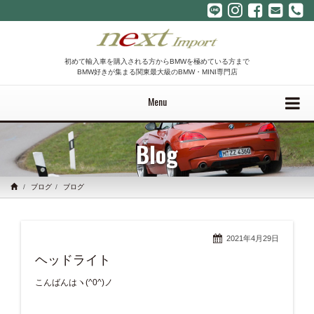
初めて輸入車を購入される方からBMWを極めている方まで
BMW好きが集まる関東最大級のBMW・MINI専門店
Menu
Blog
ブログ
ブログ
2021年4月29日
ヘッドライト
こんばんはヽ(^0^)ノ