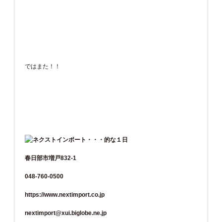
ではまた！！
春日部市増戸832-1
048-760-0500
https://www.nextimport.co.jp
nextimport@xui.biglobe.ne.jp