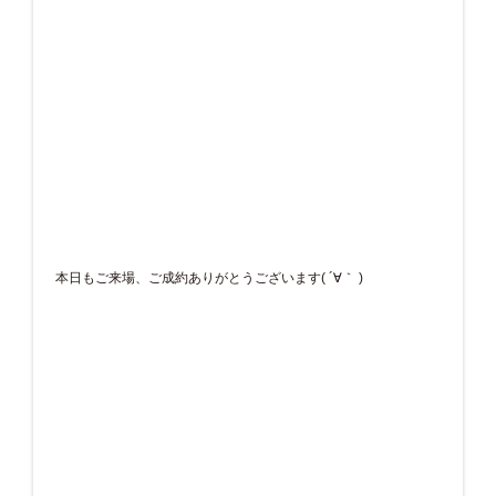
本日もご来場、ご成約ありがとうございます( ´∀｀ )