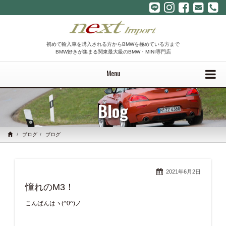
初めて輸入車を購入される方からBMWを極めている方まで
BMW好きが集まる関東最大級のBMW・MINI専門店
Menu
Blog
ブログ
ブログ
2021年6月2日
憧れのM3！
こんばんはヽ(^0^)ノ