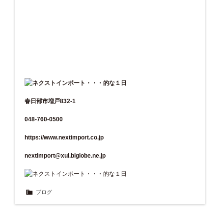
春日部市増戸832-1
048-760-0500
https://www.nextimport.co.jp
nextimport@xui.biglobe.ne.jp
ブログ