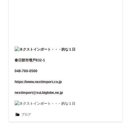
春日部市増戸832-1
048-760-0500
https://www.nextimport.co.jp
nextimport@xui.biglobe.ne.jp
ブログ