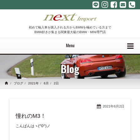
初めて輸入車を購入される方からBMWを極めている方まで
BMW好きが集まる関東最大級のBMW・MINI専門店
Menu
Blog
ブログ
2021年
6月
2日
2021年6月2日
憧れのM3！
こんばんはヽ(^0^)ノ