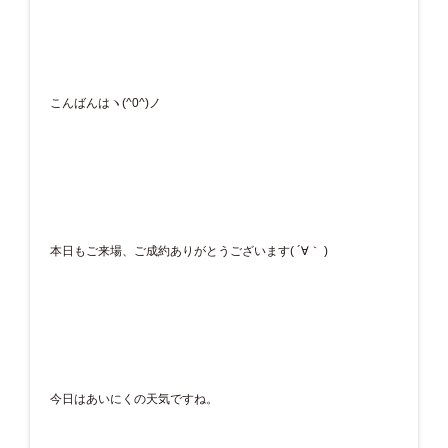
こんばんはヽ(^0^)ノ
本日もご来場、ご成約ありがとうございます( ´∀｀ )
今日はあいにくの天気ですね。