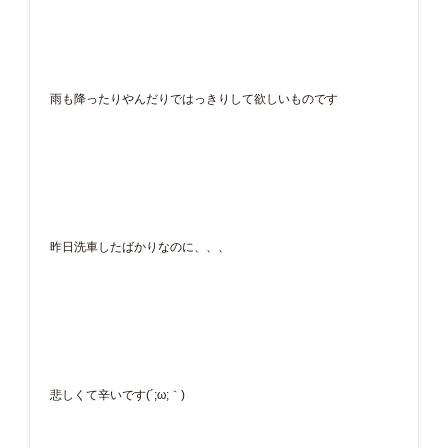
雨も降ったりやんだりではっきりして欲しいものです
昨日洗車したばかりなのに、、、
悲しくて辛いです(´;ω;｀)