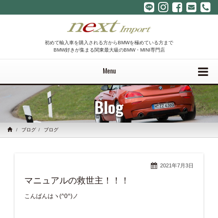
初めて輸入車を購入される方からBMWを極めている方まで
BMW好きが集まる関東最大級のBMW・MINI専門店
Menu
Blog
ブログ
ブログ
2021年7月3日
マニュアルの救世主！！！
こんばんはヽ(^0^)ノ