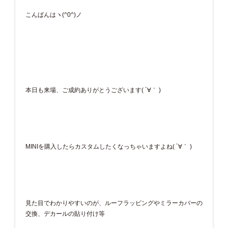
こんばんはヽ(^0^)ノ
本日も来場、ご成約ありがとうございます( ´∀｀ )
MINIを購入したらカスタムしたくなっちゃいますよね( ´∀｀ )
見た目でわかりやすいのが、ルーフラッピングやミラーカバーの
交換、デカールの貼り付け等