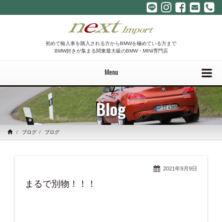
初めて輸入車を購入される方からBMWを極めている方まで
BMW好きが集まる関東最大級のBMW・MINI専門店
Menu
Blog
ブログ
ブログ
2021年9月9日
まるで別物！！！