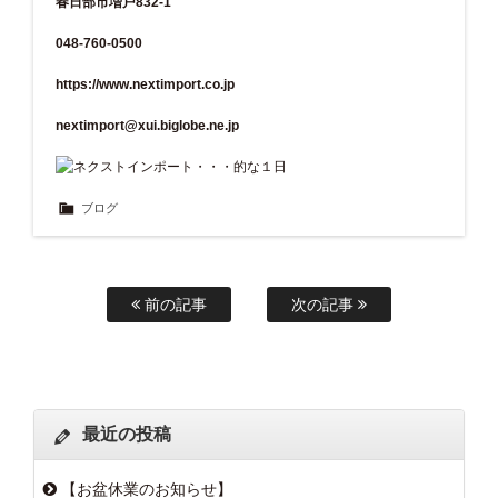
春日部市増戸832-1
048-760-0500
https://www.nextimport.co.jp
nextimport@xui.biglobe.ne.jp
ブログ
前の記事
次の記事
最近の投稿
【お盆休業のお知らせ】