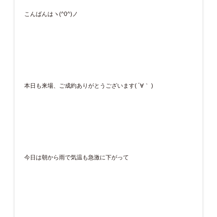
こんばんはヽ(^0^)ノ
本日も来場、ご成約ありがとうございます( ´∀｀ )
今日は朝から雨で気温も急激に下がって