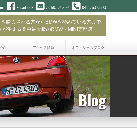
ram
Facebook
お問い合わせ
048-760-0500
車を購入される方からBMWを極めている方まで
きが集まる関東最大級のBMW・MINI専門店
紹介
アクセス情報
オフィシャル
ブログ
Blog