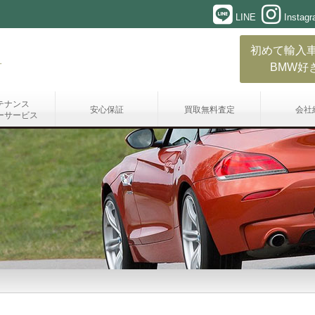
LINE
Instag
初めて輸入
BMW好
テナンス
安心保証
買取無料査定
会社
ーサービス