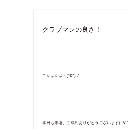
クラブマンの良さ！
こんばんはヽ(^0^)ノ
本日も来場、ご成約ありがとうございます( ´∀｀ 