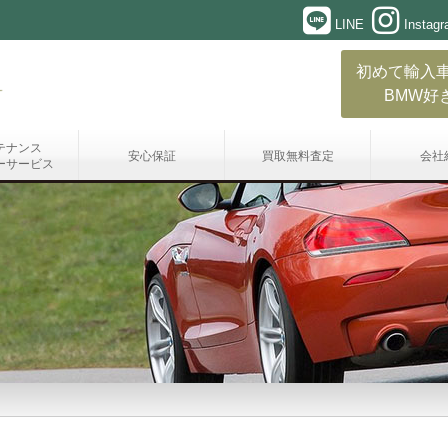
LINE
Instag
初めて輸入
BMW好
テナンス
安心保証
買取無料査定
会社
ーサービス