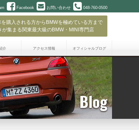
ram
Facebook
お問い合わせ
048-760-0500
車を購入される方からBMWを極めている方まで
きが集まる関東最大級のBMW・MINI専門店
紹介
アクセス情報
オフィシャル
ブログ
Blog