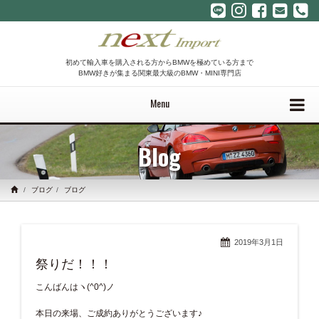
初めて輸入車を購入される方からBMWを極めている方まで
BMW好きが集まる関東最大級のBMW・MINI専門店
Menu
Blog
ブログ
ブログ
2019年3月1日
祭りだ！！！
こんばんはヽ(^0^)ノ
本日の来場、ご成約ありがとうございます♪