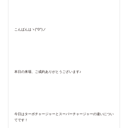
こんばんはヽ(^0^)ノ
本日の来場、ご成約ありがとうございます♪
今日はターボチャージャーとスーパーチャージャーの違いについ
てです！