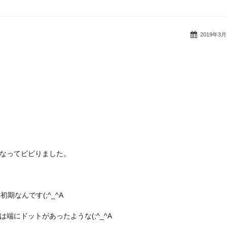
2019年3
になってビビりました。
期なんです(;^_^A
端にドットがあったような(;^_^A