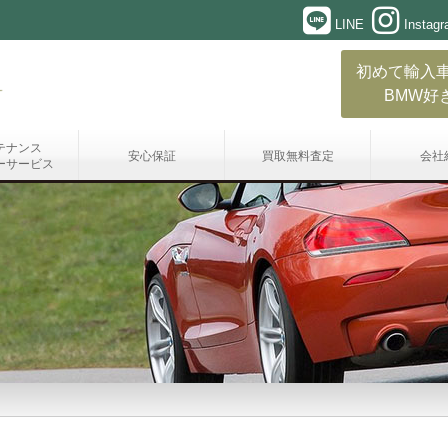
LINE
Instag
初めて輸入
BMW好
テナンス
安心保証
買取無料査定
会社
ーサービス