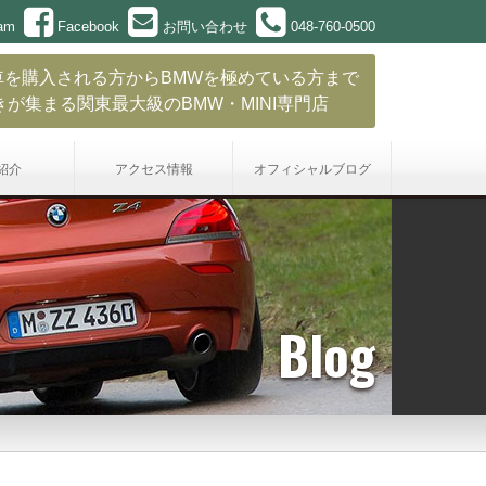
ram
Facebook
お問い合わせ
048-760-0500
車を購入される方からBMWを極めている方まで
きが集まる関東最大級のBMW・MINI専門店
紹介
アクセス情報
オフィシャル
ブログ
Blog