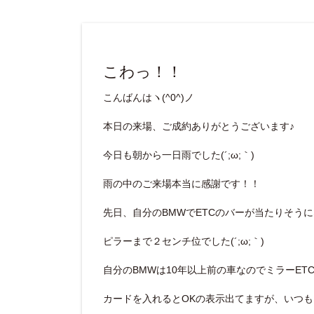
こわっ！！
こんばんはヽ(^0^)ノ
本日の来場、ご成約ありがとうございます♪
今日も朝から一日雨でした(´;ω;｀)
雨の中のご来場本当に感謝です！！
先日、自分のBMWでETCのバーが当たりそう
ピラーまで２センチ位でした(´;ω;｀)
自分のBMWは10年以上前の車なのでミラーETC初
カードを入れるとOKの表示出てますが、いつもは