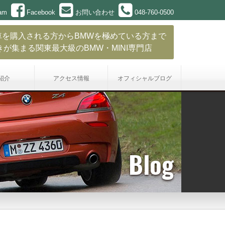
ram
Facebook
お問い合わせ
048-760-0500
車を購入される方からBMWを極めている方まで
きが集まる関東最大級のBMW・MINI専門店
紹介
アクセス情報
オフィシャル
ブログ
Blog