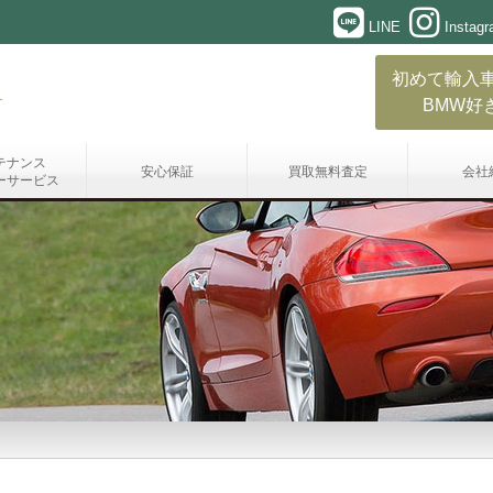
LINE
Instag
初めて輸入
BMW好
テナンス
安心保証
買取無料査定
会社
ーサービス