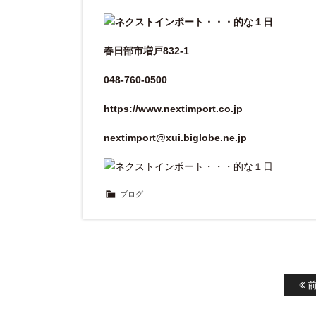
春日部市増戸832-1
048-760-0500
https://www.nextimport.co.jp
nextimport@xui.biglobe.ne.jp
ブログ
前