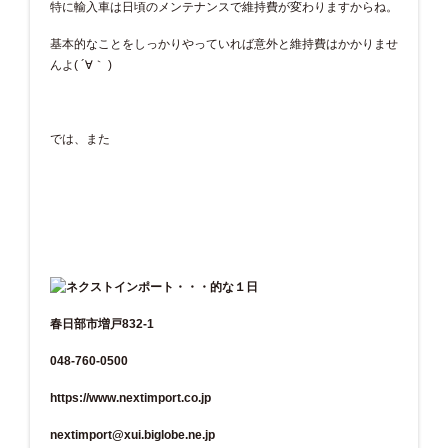
特に輸入車は日頃のメンテナンスで維持費が変わりますからね。
基本的なことをしっかりやっていれば意外と維持費はかかりませ
んよ( ´∀｀ )
では、また
春日部市増戸832-1
048-760-0500
https://www.nextimport.co.jp
nextimport@xui.biglobe.ne.jp