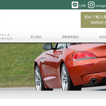
LINE
Instag
初めて輸入
BMW好
テナンス
安心保証
買取無料査定
会社
ーサービス