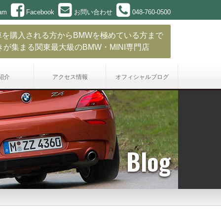
ram
Facebook
お問い合わせ
048-760-0500
車を購入される方からBMWを極めている方まで
きが集まる関東最大級のBMW・MINI専門店
紹介
アクセス情報
オフィシャル
ブログ
Blog