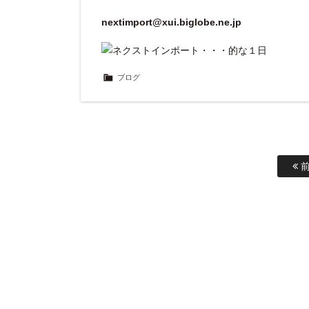
nextimport@xui.biglobe.ne.jp
ブログ
前