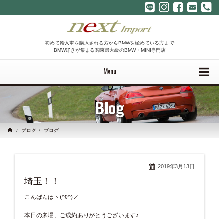
初めて輸入車を購入される方からBMWを極めている方まで
BMW好きが集まる関東最大級のBMW・MINI専門店
Menu
Blog
ブログ
ブログ
2019年3月13日
埼玉！！
こんばんはヽ(^0^)ノ
本日の来場、ご成約ありがとうございます♪