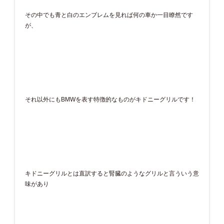
その中でも青と白のエンブレムを見れば何の車か一目瞭然です
が、
それ以外にもBMWを表す特徴的なものがキドニーグリルです！
キドニーグリルとは直訳すると腎臓のようなグリルと言ういう意
味があり