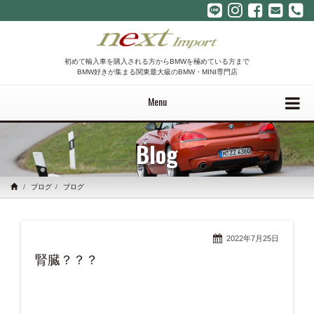
初めて輸入車を購入される方からBMWを極めている方まで
BMW好きが集まる関東最大級のBMW・MINI専門店
Menu
Blog
ブログ
ブログ
2022年7月25日
腎臓？？？