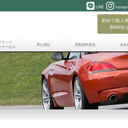
LINE
Instag
初めて輸入
BMW好
テナンス
安心保証
買取無料査定
会社
ーサービス