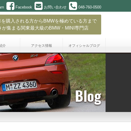
ram
Facebook
お問い合わせ
048-760-0500
車を購入される方からBMWを極めている方まで
きが集まる関東最大級のBMW・MINI専門店
紹介
アクセス情報
オフィシャル
ブログ
Blog