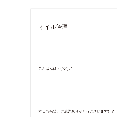
オイル管理
こんばんはヽ(^0^)ノ
本日も来場、ご成約ありがとうございます( ´∀｀ 