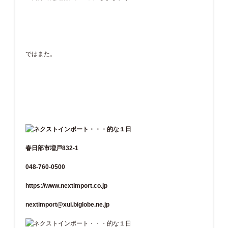
ではまた。
春日部市増戸832-1
048-760-0500
https://www.nextimport.co.jp
nextimport@xui.biglobe.ne.jp