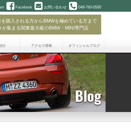
ram
Facebook
お問い合わせ
048-760-0500
車を購入される方からBMWを極めている方まで
きが集まる関東最大級のBMW・MINI専門店
紹介
アクセス情報
オフィシャル
ブログ
Blog