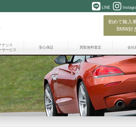
LINE
Instag
初めて輸入
BMW好
テナンス
安心保証
買取無料査定
会社
ーサービス