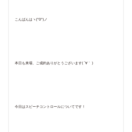
こんばんはヽ(^0^)ノ
本日も来場、ご成約ありがとうございます( ´∀｀ )
今日はスピーチコントロールについてです！