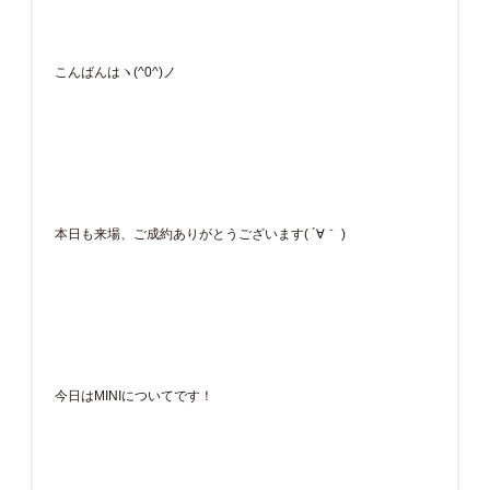
こんばんはヽ(^0^)ノ
本日も来場、ご成約ありがとうございます( ´∀｀ )
今日はMINIについてです！