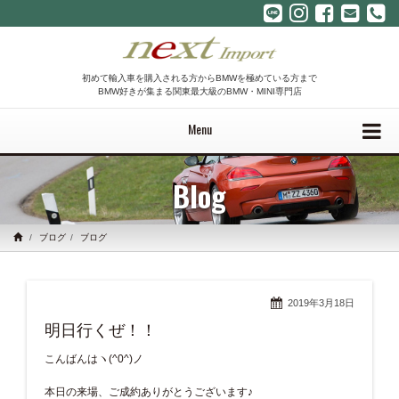
初めて輸入車を購入される方からBMWを極めている方まで
BMW好きが集まる関東最大級のBMW・MINI専門店
Menu
Blog
ブログ
ブログ
2019年3月18日
明日行くぜ！！
こんばんはヽ(^0^)ノ
本日の来場、ご成約ありがとうございます♪