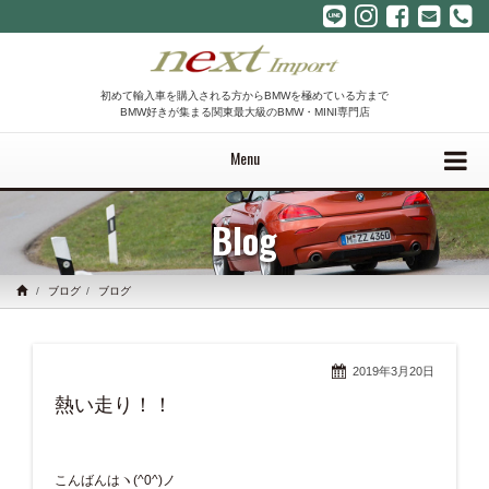
初めて輸入車を購入される方からBMWを極めている方まで
BMW好きが集まる関東最大級のBMW・MINI専門店
Menu
Blog
ブログ
ブログ
2019年3月20日
熱い走り！！
こんばんはヽ(^0^)ノ