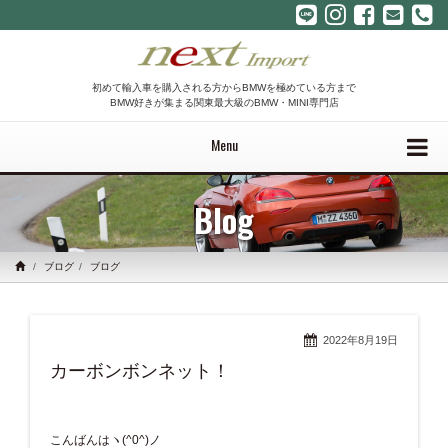
初めて輸入車を購入される方からBMWを極めている方まで
BMW好きが集まる関東最大級のBMW・MINI専門店
Menu
Blog
ブログ
ブログ
2022年8月19日
カーボンボンネット！
こんばんはヽ(^0^)ノ