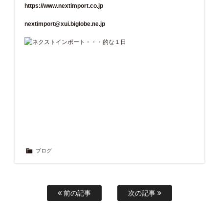
https://www.nextimport.co.jp
nextimport@xui.biglobe.ne.jp
ブログ
前の記事
次の記事