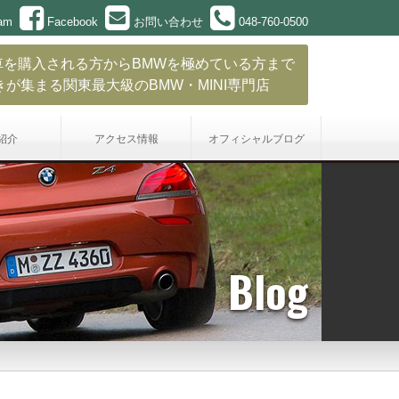
ram
Facebook
お問い合わせ
048-760-0500
車を購入される方からBMWを極めている方まで
きが集まる関東最大級のBMW・MINI専門店
紹介
アクセス情報
オフィシャル
ブログ
Blog