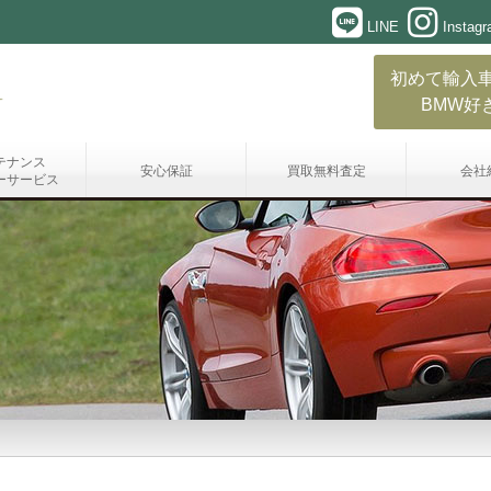
LINE
Instag
初めて輸入
BMW好
テナンス
安心保証
買取無料査定
会社
ーサービス