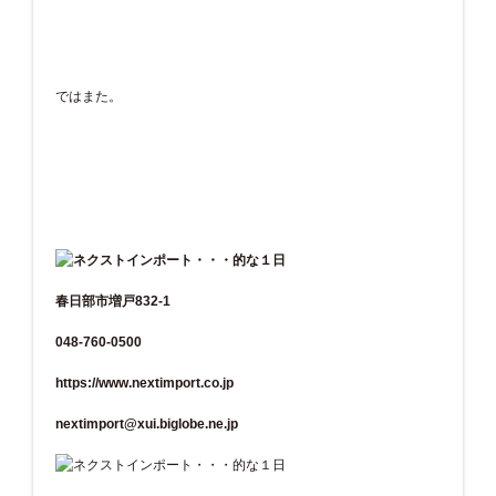
ではまた。
春日部市増戸832-1
048-760-0500
https://www.nextimport.co.jp
nextimport@xui.biglobe.ne.jp