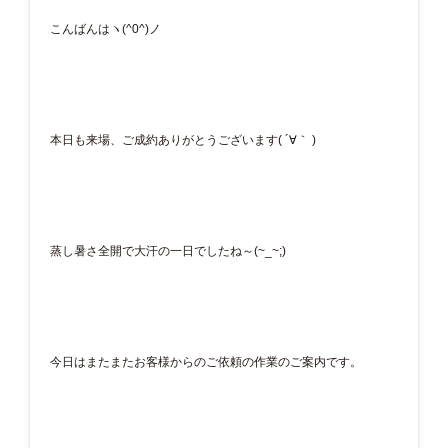
こんばんはヽ(^0^)ノ
本日も来場、ご成約ありがとうございます( ´∀｀ )
蒸し暑さ全開で大汗の一日でしたね～(~_~;)
今日はまたまたお客様からのご依頼の作業のご案内です。