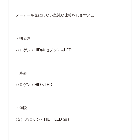
メーカーを気にしない単純な比較をしますと….
・明るさ
ハロゲン＜HID(キセノン）≒LED
・寿命
ハロゲン＜HID＜LED
・値段
(安） ハロゲン＜HID＜LED (高)