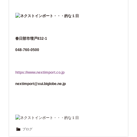
春日部市増戸832-1
048-760-0500
https://www.nextimport.co.jp
nextimport@xui.biglobe.ne.jp
ブログ