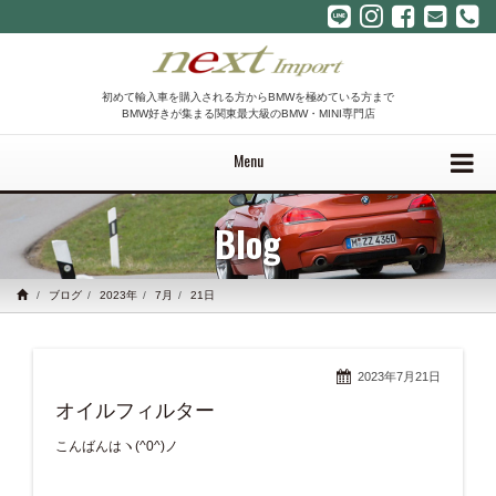
初めて輸入車を購入される方からBMWを極めている方まで
BMW好きが集まる関東最大級のBMW・MINI専門店
Menu
Blog
ブログ
2023年
7月
21日
2023年7月21日
オイルフィルター
こんばんはヽ(^0^)ノ