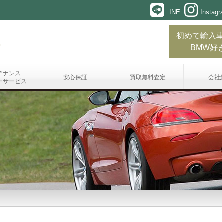
LINE
Instag
初めて輸入
BMW好
テナンス
安心保証
買取無料査定
会社
ーサービス