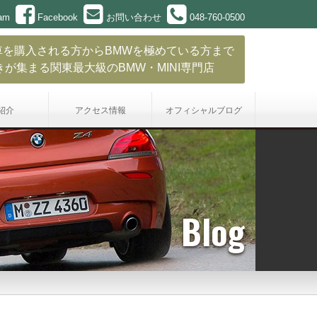
ram
Facebook
お問い合わせ
048-760-0500
車を購入される方からBMWを極めている方まで
きが集まる関東最大級のBMW・MINI専門店
紹介
アクセス情報
オフィシャル
ブログ
Blog