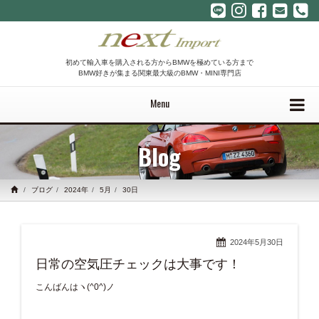
初めて輸入車を購入される方からBMWを極めている方まで
BMW好きが集まる関東最大級のBMW・MINI専門店
Menu
Blog
ブログ
2024年
5月
30日
2024年5月30日
日常の空気圧チェックは大事です！
こんばんはヽ(^0^)ノ