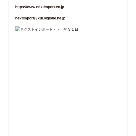
https://www.nextimport.co.jp
nextimport@xui.biglobe.ne.jp