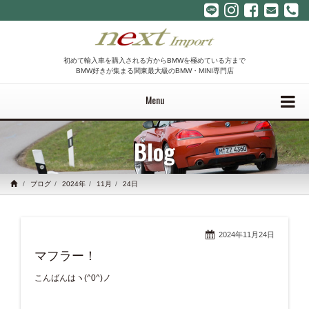
初めて輸入車を購入される方からBMWを極めている方まで
BMW好きが集まる関東最大級のBMW・MINI専門店
Menu
Blog
ブログ
2024年
11月
24日
2024年11月24日
マフラー！
こんばんはヽ(^0^)ノ