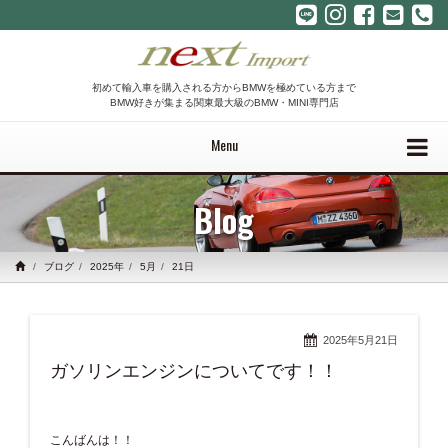
初めて輸入車を購入される方からBMWを極めている方まで
BMW好きが集まる関東最大級のBMW・MINI専門店
Menu
Blog
ブログ
2025年
5月
21日
2025年5月21日
ガソリンエンジンについてです！！
こんばんは！！