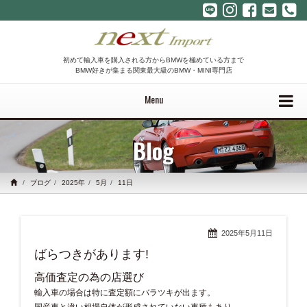
初めて輸入車を購入される方からBMWを極めている方まで
BMW好きが集まる関東最大級のBMW・MINI専門店
Menu
Blog
ブログ
2025年
5月
11日
2025年5月11日
ばらつきがあります!
高価査定の為の店選び
輸入車の場合は特に査定額にバラツキが出ます。
国産車と違い相場自体が形成されていない車種もあり