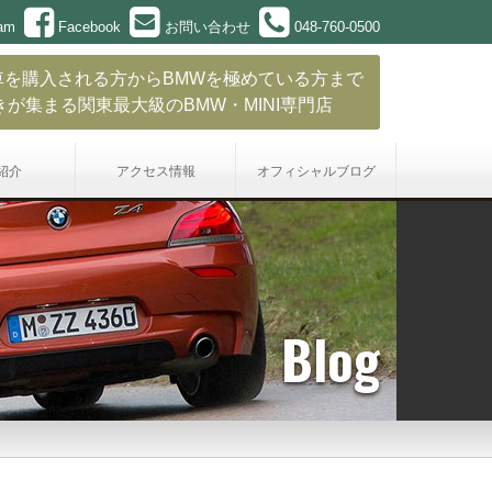
ram
Facebook
お問い合わせ
048-760-0500
車を購入される方からBMWを極めている方まで
きが集まる関東最大級のBMW・MINI専門店
紹介
アクセス情報
オフィシャル
ブログ
Blog