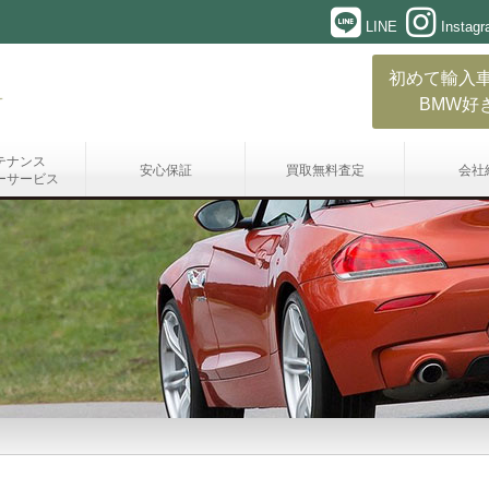
LINE
Instag
初めて輸入
BMW好
テナンス
安心保証
買取無料査定
会社
ーサービス