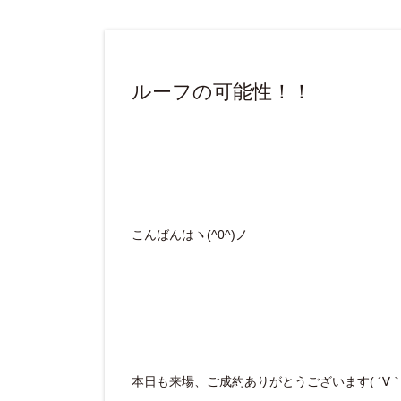
ルーフの可能性！！
こんばんはヽ(^0^)ノ
本日も来場、ご成約ありがとうございます( ´∀｀ 